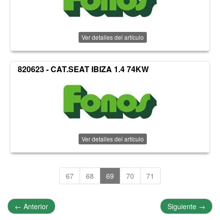
Ver detalles del artículo
820623 - CAT.SEAT IBIZA 1.4 74KW
Ver detalles del artículo
67
68
69
70
71
←
Anterior
Siguiente
→