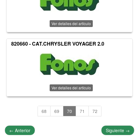
Ver detalles del artículo
820660 - CAT.CHRYSLER VOYAGER 2.0
Ver detalles del artículo
68
69
70
71
72
←
Anterior
Siguiente
→