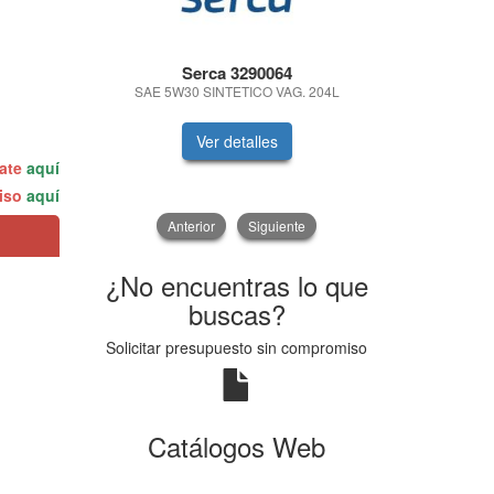
Serca 3290064
ABSOAL
S
SAE 5W30 SINTETICO VAG. 204L
ABSORBENT
Ver detalles
V
rate
aquí
miso
aquí
Anterior
Siguiente
¿No encuentras lo que
buscas?
Solicitar presupuesto sin compromiso
Catálogos Web