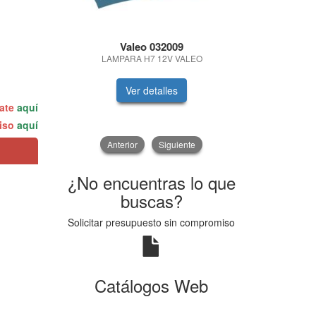
Valeo 032009
Se
LAMPARA H7 12V VALEO
SAE 10W
Ver detalles
V
rate
aquí
miso
aquí
Anterior
Siguiente
¿No encuentras lo que
buscas?
Solicitar presupuesto sin compromiso
Catálogos Web