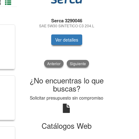
Serca 3290046
ABSOAL
S
SAE 5W30 SINTETICO C3 204.L
ABSORBENT
Ver detalles
V
Anterior
Siguiente
¿No encuentras lo que
buscas?
Solicitar presupuesto sin compromiso
Catálogos Web