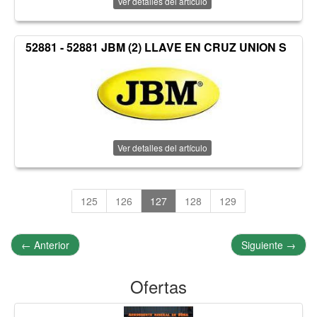
Ver detalles del artículo
52881 - 52881 JBM (2) LLAVE EN CRUZ UNION S
Ver detalles del artículo
125
126
127
128
129
←
Anterior
Siguiente
→
Ofertas