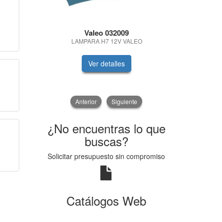
Valeo 032009
ABSOAL
S
LAMPARA H7 12V VALEO
ABSORBENT
Ver detalles
V
Anterior
Siguiente
¿No encuentras lo que
buscas?
Solicitar presupuesto sin compromiso
Catálogos Web