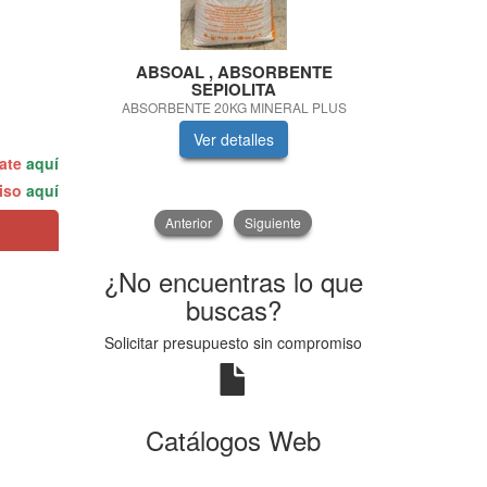
ABSOAL , ABSORBENTE
Se
SEPIOLITA
SAE 5W30 
ABSORBENTE 20KG MINERAL PLUS
Ver detalles
V
rate
aquí
miso
aquí
Anterior
Siguiente
¿No encuentras lo que
buscas?
Solicitar presupuesto sin compromiso
Catálogos Web