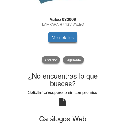
Valeo 032009
Se
LAMPARA H7 12V VALEO
SAE 5W30 
Ver detalles
V
Anterior
Siguiente
¿No encuentras lo que
buscas?
Solicitar presupuesto sin compromiso
Catálogos Web