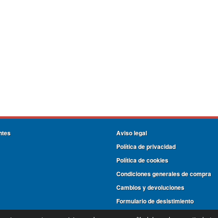
ntes
Aviso legal
Política de privacidad
Política de cookies
Condiciones generales de compra
Cambios y devoluciones
Formulario de desistimiento
PG REINA SOFIA C/ LOS TALLERES 15-16, 06800, Mérida, Badajoz, España