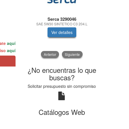
Serca 3290046
Se
SAE 5W30 SINTETICO C3 204.L
SAE 10W
Ver detalles
V
rate
aquí
miso
aquí
Anterior
Siguiente
¿No encuentras lo que
buscas?
Solicitar presupuesto sin compromiso
Catálogos Web