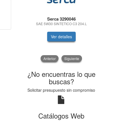
Serca 3290046
Va
SAE 5W30 SINTETICO C3 204.L
LAMPA
Ver detalles
V
Anterior
Siguiente
¿No encuentras lo que
buscas?
Solicitar presupuesto sin compromiso
Catálogos Web