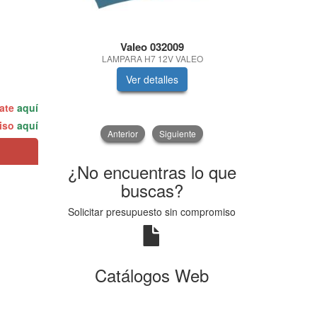
Valeo 032009
Se
LAMPARA H7 12V VALEO
SAE 10W
Ver detalles
V
rate
aquí
miso
aquí
Anterior
Siguiente
¿No encuentras lo que
buscas?
Solicitar presupuesto sin compromiso
Catálogos Web