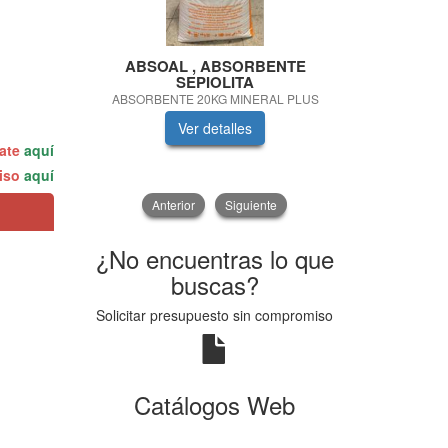
ABSOAL , ABSORBENTE
Va
SEPIOLITA
LAMPA
ABSORBENTE 20KG MINERAL PLUS
Ver detalles
V
rate
aquí
miso
aquí
Anterior
Siguiente
¿No encuentras lo que
buscas?
Solicitar presupuesto sin compromiso
Catálogos Web