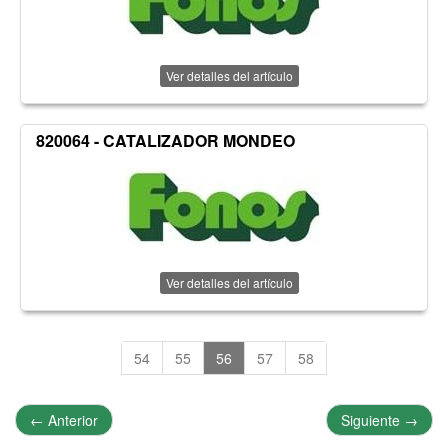
Ver detalles del artículo
820064 - CATALIZADOR MONDEO
Ver detalles del artículo
54
55
56
57
58
←
Anterior
Siguiente
→