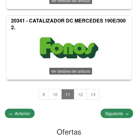
Ver detalles del artículo
20341 - CATALIZADOR DC MERCEDES 190E/300
2.
Ver detalles del artículo
9
10
11
12
13
←
Anterior
Siguiente
→
Ofertas