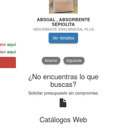
ABSOAL , ABSORBENTE
Se
SEPIOLITA
SAE 5W30 
ABSORBENTE 20KG MINERAL PLUS
Ver detalles
V
rate
aquí
miso
aquí
Anterior
Siguiente
¿No encuentras lo que
buscas?
Solicitar presupuesto sin compromiso
Catálogos Web