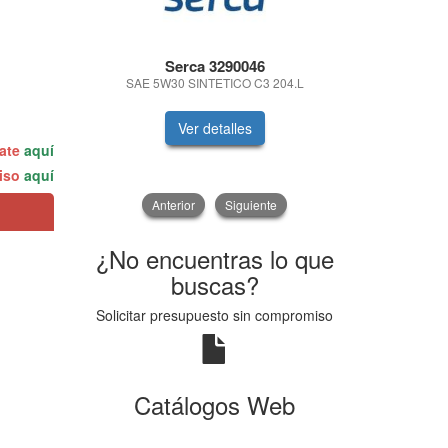
Serca 3290046
Se
SAE 5W30 SINTETICO C3 204.L
SAE 5W30 
Ver detalles
V
rate
aquí
miso
aquí
Anterior
Siguiente
¿No encuentras lo que
buscas?
Solicitar presupuesto sin compromiso
Catálogos Web