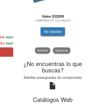
Valeo 032009
ABSOAL
S
LAMPARA H7 12V VALEO
ABSORBENT
Ver detalles
V
rate
aquí
miso
aquí
Anterior
Siguiente
¿No encuentras lo que
buscas?
Solicitar presupuesto sin compromiso
Catálogos Web